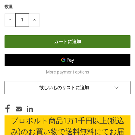
数量
現
在
数
数
の
量
量
在
を
を
減
増
庫
ら
や
す
す
More payment options
欲しいものリストに追加
プロボルト商品1万1千円以上(税込
み)のお買い物で送料無料にてお届