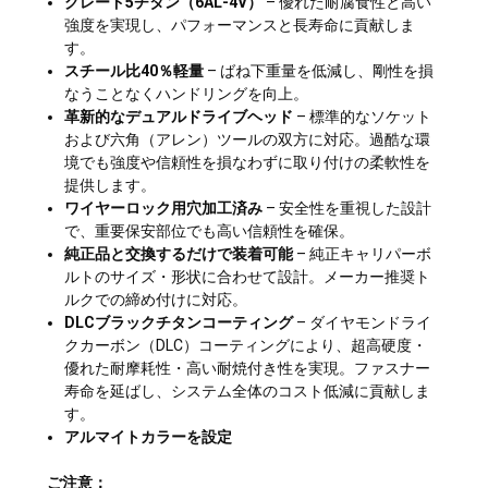
グレード5チタン（6AL-4V）
– 優れた耐腐食性と高い
強度を実現し、パフォーマンスと長寿命に貢献しま
す。
スチール比40％軽量
– ばね下重量を低減し、剛性を損
なうことなくハンドリングを向上。
革新的なデュアルドライブヘッド
– 標準的なソケット
および六角（アレン）ツールの双方に対応。過酷な環
境でも強度や信頼性を損なわずに取り付けの柔軟性を
提供します。
ワイヤーロック用穴加工済み
– 安全性を重視した設計
で、重要保安部位でも高い信頼性を確保。
純正品と交換するだけで装着可能
– 純正キャリパーボ
ルトのサイズ・形状に合わせて設計。メーカー推奨ト
ルクでの締め付けに対応。
DLCブラックチタンコーティング
– ダイヤモンドライ
クカーボン（DLC）コーティングにより、超高硬度・
優れた耐摩耗性・高い耐焼付き性を実現。ファスナー
寿命を延ばし、システム全体のコスト低減に貢献しま
す。
アルマイトカラーを設定
ご注意：