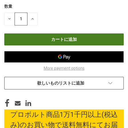
数量
現
在
数
数
の
量
量
在
を
を
減
増
庫
ら
や
す
す
More payment options
欲しいものリストに追加
プロボルト商品1万1千円以上(税込
み)のお買い物で送料無料にてお届