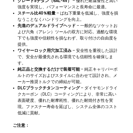
グレード5チタン（6AL-4V）
– 優れた耐腐食性と高い
強度を実現し、パフォーマンスと長寿命に最適。
スチール比40％軽量
– ばね下重量を低減し、強度を損
なうことなくハンドリングを向上。
先進のデュアルドライブヘッド
– 一般的なソケットお
よび六角（アレン）ツールの双方に対応。過酷な環境
下でも強度や信頼性を損なわず、取り付けの自由度を
提供。
ワイヤーロック用穴加工済み
– 安全性を重視した設計
で、安全が最優先される環境でも信頼性を確保しま
す。
純正品と交換するだけで装着可能
– 純正キャリパーボ
ルトのサイズおよびスタイルに合わせて設計され、メ
ーカー推奨トルクでの締結が可能。
DLCブラックチタンコーティング
– ダイヤモンドライ
クカーボン（DLC）コーティングにより、非常に高い
表面硬度、優れた耐摩耗性、優れた耐焼付き性を実
現。ファスナー寿命を延ばし、システム全体のコスト
低減に貢献。
ご注意：