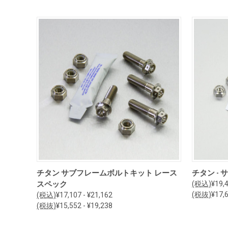
オプションを見る
チタン サブフレームボルトキット レース
チタン -
スペック
(税込)
¥19,4
(税抜)
¥17,6
(税込)
¥17,107 - ¥21,162
(税抜)
¥15,552 - ¥19,238