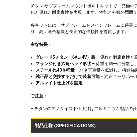
チタン サブフレームマウントボルトキットで、究極のア
化と優れた耐腐食性を実現します。性能と外観の両面
各キットには、サブフレームをメインフレームに確実
り、高い適合精度と長期的な信頼性を提供します。
主な特長：
グレード5チタン（6AL-4V）製
– 優れた耐腐食性
フランジ付き六角ヘッド形状
– 荷重を均一に分散し
スチール比40％軽量
– バネ下重量を低減し、構造
純正品と交換するだけで装着可能
– 純正キャリパ
アルマイト仕上げを設定
ご注意：
– チタンのアノダイズド仕上げはアルミニウム製品の
製品仕様 (SPECIFICATIONS)