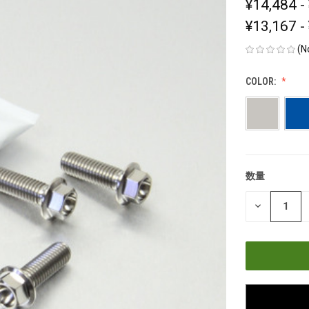
¥14,484 -
¥13,167 -
(N
COLOR:
数量
現
在
数
の
量
在
を
減
庫
ら
す