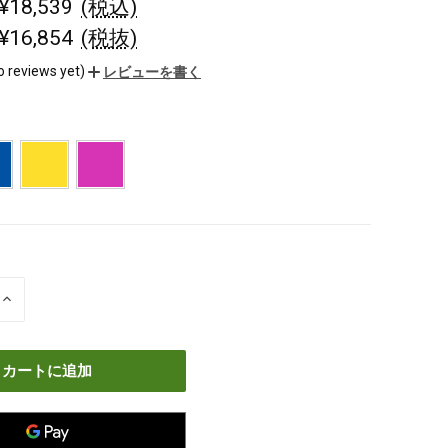
 ¥18,539
(税込)
 ¥16,854
(税抜)
o reviews yet)
レビューを書く
数
量
を
増
や
す