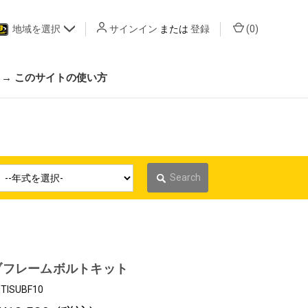
地域を選択
サインイン
または
登録
(
0
)
 → このサイトの使い方
Search
ブフレームボルトキット
TISUBF10