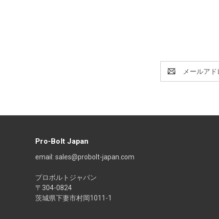
E
メ
ー
ル
ア
ド
レ
ス
Pro-Bolt Japan
email: sales@probolt-japan.com
プロボルトジャパン
〒304-0824
茨城県下妻市村岡1011-1