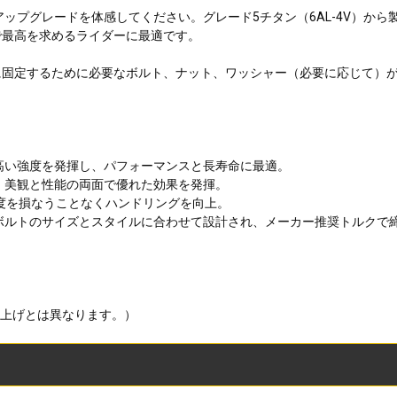
ップグレードを体感してください。グレード5チタン（6AL-4V）か
で最高を求めるライダーに最適です。
に固定するために必要なボルト、ナット、ワッシャー（必要に応じて）
と高い強度を発揮し、パフォーマンスと長寿命に最適。
、美観と性能の両面で優れた効果を発揮。
強度を損なうことなくハンドリングを向上。
ーボルトのサイズとスタイルに合わせて設計され、メーカー推奨トルクで
仕上げとは異なります。）