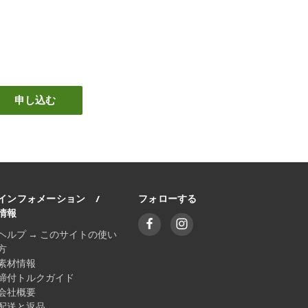
インフォメーション /
フォローする
情報
ヘルプ → このサイトの使い
方
素材情報
締付トルクガイド
会社概要
配送と返品