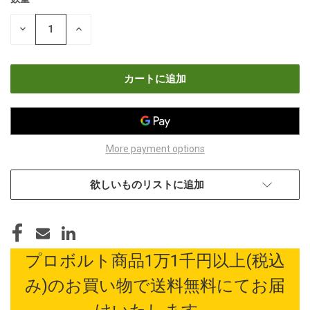
現
在
数
数
の
量
量
在
を
を
減
増
庫
ら
や
す
す
More payment options
欲しいものリストに追加
プロボルト商品1万1千円以上(税込
み)のお買い物で送料無料にてお届