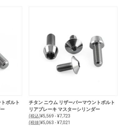
オプションを見る
ントボルト
チタン ニウム リザーバーマウントボルト
ダー
リアブレーキ マスターシリンダー
(税込)
¥5,569 - ¥7,723
(税抜)
¥5,063 - ¥7,021