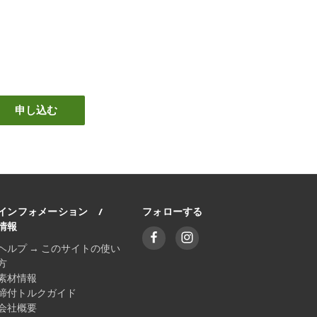
インフォメーション /
フォローする
情報
ヘルプ → このサイトの使い
方
素材情報
締付トルクガイド
会社概要