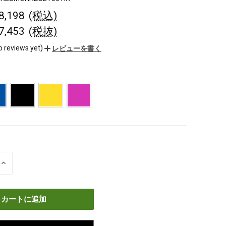
¥8,198
(税込)
¥7,453
(税抜)
o reviews yet)
レビューを書く
数
量
を
増
や
す