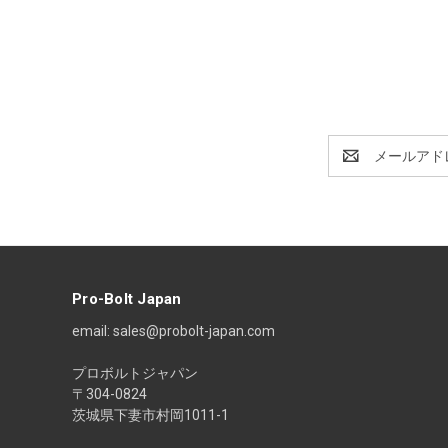
E
メ
ー
ル
ア
ド
レ
ス
Pro-Bolt Japan
email: sales@probolt-japan.com
プロボルトジャパン
〒304-0824
茨城県下妻市村岡1011-1