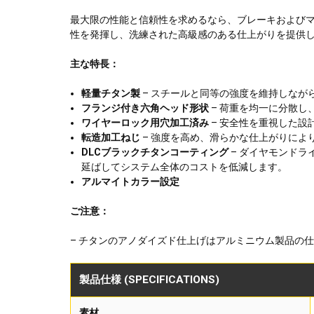
最大限の性能と信頼性を求めるなら、ブレーキおよびマス
性を発揮し、洗練された高級感のある仕上がりを提供
主な特長：
軽量チタン製
– スチールと同等の強度を維持しなが
フランジ付き六角ヘッド形状
– 荷重を均一に分散し
ワイヤーロック用穴加工済み
– 安全性を重視した
転造加工ねじ
– 強度を高め、滑らかな仕上がりによ
DLCブラックチタンコーティング
– ダイヤモンド
延ばしてシステム全体のコストを低減します。
アルマイトカラー設定
ご注意：
– チタンのアノダイズド仕上げはアルミニウム製品の
製品仕様 (SPECIFICATIONS)
素材