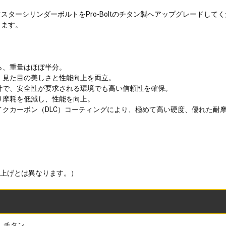
ターシリンダーボルトをPro-Boltのチタン製へアップグレードし
します。
ら、重量はほぼ半分。
、見た目の美しさと性能向上を両立。
設計で、安全性が要求される環境でも高い信頼性を確保。
り摩耗を低減し、性能を向上。
ライクカーボン（DLC）コーティングにより、極めて高い硬度、優れた耐
仕上げとは異なります。）
チタン