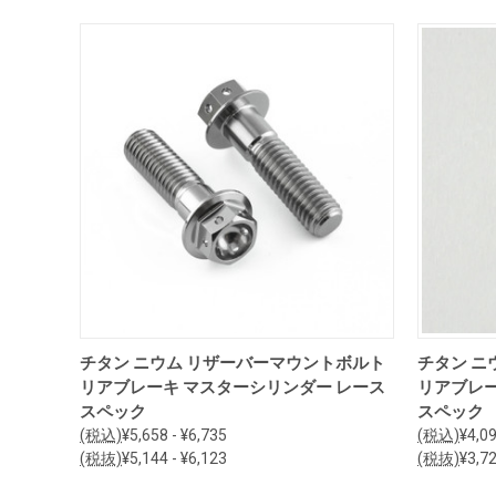
オプションを見る
チタン ニウム リザーバーマウントボルト
チタン ニ
リアブレーキ マスターシリンダー レース
リアブレ
スペック
スペック
(税込)
¥5,658 - ¥6,735
(税込)
¥4,09
(税抜)
¥5,144 - ¥6,123
(税抜)
¥3,72