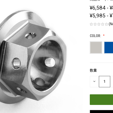
¥6,584 - 
¥5,985 - 
(N
COLOR:
数量
現
在
数
の
量
在
を
減
庫
ら
す