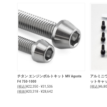
オプションを見る
チタン エンジンボルトキット MV Agusta
アルミニウ
F4 750-1000
ットキャップ) 
(税込)
¥22,350 - ¥31,506
(税込)
¥6,8
(税抜)
¥20,318 - ¥28,642