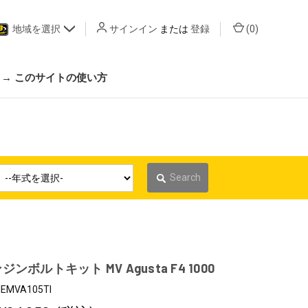
地域を選択
サインイン
または
登録
(
0
)
 → このサイトの使い方
Search
ンボルトキット MV Agusta F4 1000
EMVA105TI