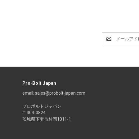
E
メ
ー
ル
ア
ド
レ
ス
Pro-Bolt Japan
email: sales@probolt-japan.com
プロボルトジャパン
〒304-0824
茨城県下妻市村岡1011-1