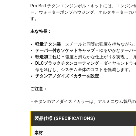
Pro-Bolt チタン エンジンボルトキットには、
ー、ウォーターポンプハウジング、オルタネーターカ
す。
主な特長：
軽量チタン製
– スチールと同等の強度を持ちながら
テーパー付きソケットキャップ
– ゆるやかなテー
転造加工ねじ
– 強度と滑らかな仕上がりを実現し、
DLCブラックチタンコーティング
– ダイヤモンド
命を延ばし、システム全体のコストを低減します。
チタンアノダイズドカラーを設定
ご注意：
– チタンのアノダイズドカラーは、アルミニウム製品
製品仕様 (SPECIFICATIONS)
素材