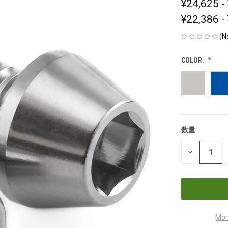
¥24,625 -
¥22,386 -
(N
COLOR:
数量
現
在
数
の
量
在
を
減
庫
ら
す
Mor