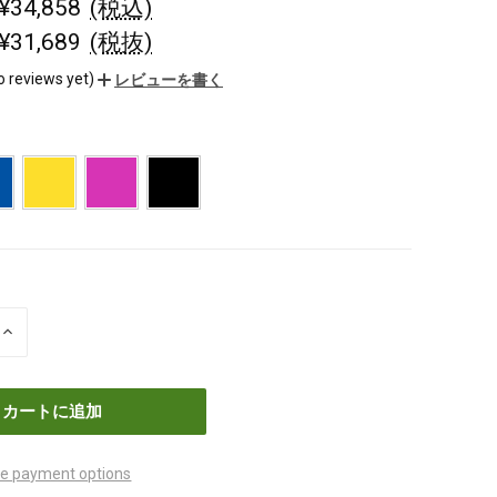
 ¥34,858
(税込)
 ¥31,689
(税抜)
o reviews yet)
レビューを書く
数
量
を
増
や
す
e payment options