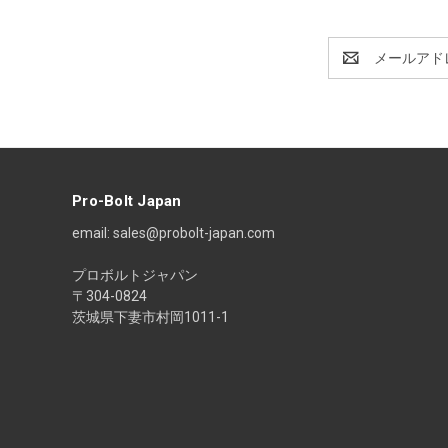
E
メ
ー
ル
ア
ド
レ
ス
Pro-Bolt Japan
email: sales@probolt-japan.com
プロボルトジャパン
〒304-0824
茨城県下妻市村岡1011-1