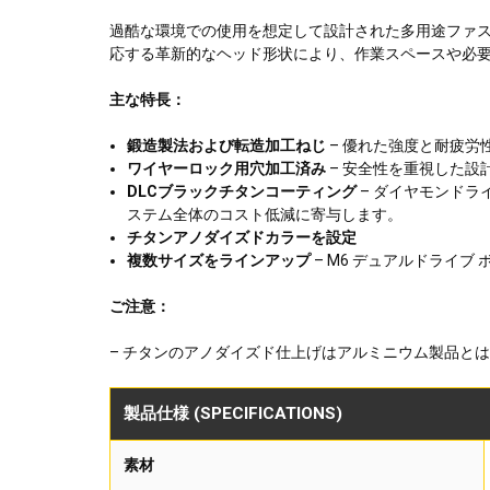
過酷な環境での使用を想定して設計された多用途ファ
応する革新的なヘッド形状により、作業スペースや必
主な特長：
鍛造製法および転造加工ねじ
– 優れた強度と耐疲
ワイヤーロック用穴加工済み
– 安全性を重視した設
DLCブラックチタンコーティング
– ダイヤモンド
ステム全体のコスト低減に寄与します。
チタンアノダイズドカラーを設定
複数サイズをラインアップ
– M6 デュアルドライ
ご注意：
– チタンのアノダイズド仕上げはアルミニウム製品と
製品仕様 (SPECIFICATIONS)
素材