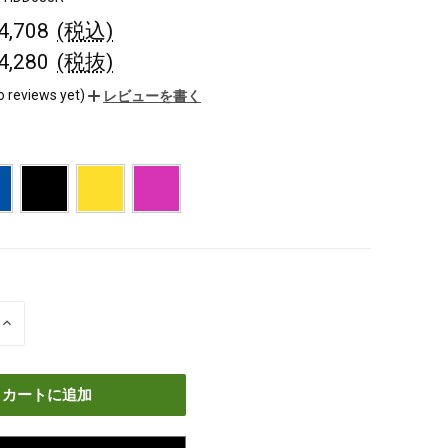
¥4,708
(税込)
¥4,280
(税抜)
o reviews yet)
レビューを書く
数
量
を
増
や
す