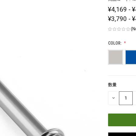
¥4,169 - 
¥3,790 - 
(N
COLOR:
数量
現
在
数
の
量
在
を
減
庫
ら
す