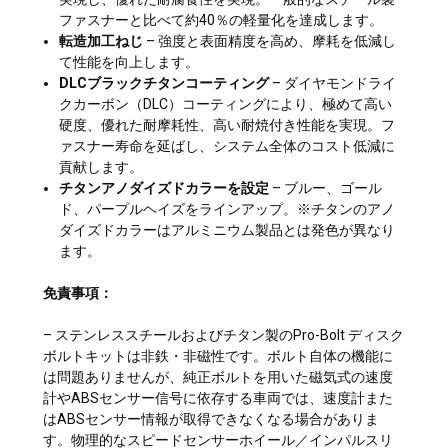
ファスナーと比べて約40％の軽量化を達成します。
転造加工ねじ
– 強度と表面精度を高め、摩耗を低減し
て性能を向上します。
DLCブラックチタンコーティング
– ダイヤモンドライ
クカーボン（DLC）コーティングにより、極めて高い
硬度、優れた耐摩耗性、高い耐焼付き性能を実現。フ
ァスナー寿命を延ばし、システム全体のコスト低減に
貢献します。
チタンアノダイズドカラーを設定
– ブルー、ゴール
ド、パープルヘイズをラインアップ。※チタンのアノ
ダイズドカラーはアルミニウム製品とは発色が異なり
ます。
免責事項：
– ステンレススチールおよびチタン製のPro-Bolt ディスク
ボルトキットは非鉄・非磁性です。ボルト自体の機能に
は問題ありませんが、純正ボルトを用いた磁気式の速度
計やABSセンサー信号に依存する車両では、速度計また
はABSセンサー情報が取得できなくなる場合がありま
す。物理的なスピードセンサーホイール／インパルスリ