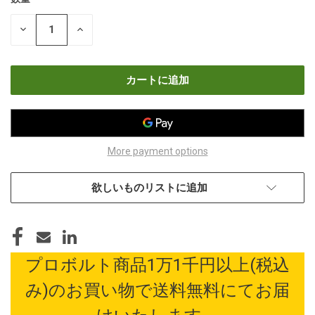
現
在
数
数
の
量
量
在
を
を
減
増
庫
ら
や
す
す
More payment options
欲しいものリストに追加
プロボルト商品1万1千円以上(税込
み)のお買い物で送料無料にてお届