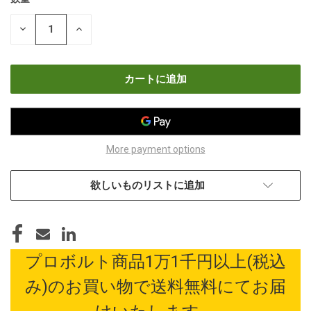
現
在
数
数
の
量
量
在
を
を
減
増
庫
ら
や
す
す
More payment options
欲しいものリストに追加
プロボルト商品1万1千円以上(税込
み)のお買い物で送料無料にてお届