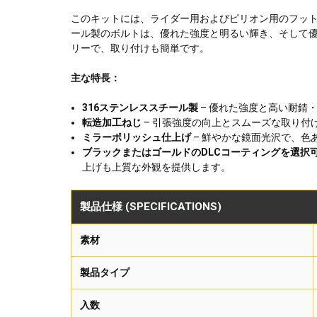
このキットには、ライダー用およびピリオン用のフット
ール製のボルトは、優れた強度と明るい輝き、そして
リーで、取り付けも簡単です。
主な特長：
316ステンレススチール製
– 優れた強度と高い耐錆
転造加工ねじ
– 引張強度の向上とスムーズな取り付
ミラーポリッシュ仕上げ
– 鮮やかな鏡面光沢で、色
ブラックまたはゴールドのDLCコーティングを選択
上げも上質な外観を提供します。
製品仕様 (SPECIFICATIONS)
素材
製品タイプ
入数