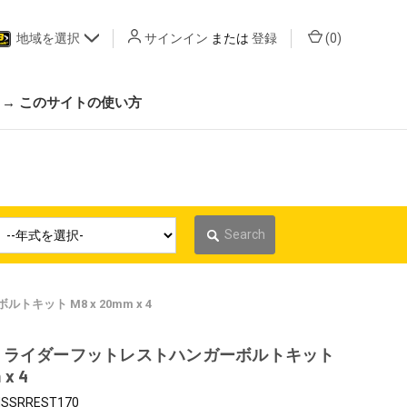
地域を選択
サインイン
または
登録
(
0
)
 → このサイトの使い方
Search
ット M8 x 20mm x 4
 ライダーフットレストハンガーボルトキット
 x 4
SSRREST170