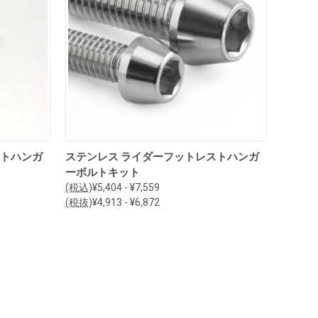
オプションを見る
ストハンガ
ステンレス ライダーフットレストハンガ
ーボルトキット
(税込)
¥5,404 - ¥7,559
(税抜)
¥4,913 - ¥6,872