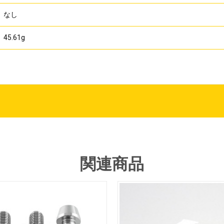
なし
45.61g
関連商品