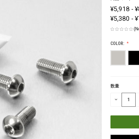
¥5,918 - 
¥5,380 - 
(N
COLOR:
数量
現
在
数
の
量
在
を
減
庫
ら
す