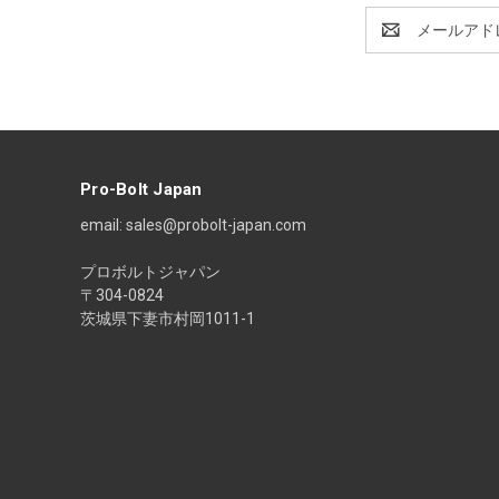
E
メ
ー
ル
ア
ド
レ
ス
Pro-Bolt Japan
email: sales@probolt-japan.com
プロボルトジャパン
〒304-0824
茨城県下妻市村岡1011-1