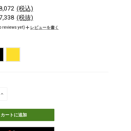
¥8,072
(税込)
¥7,338
(税抜)
o reviews yet)
レビューを書く
数
量
を
増
や
す