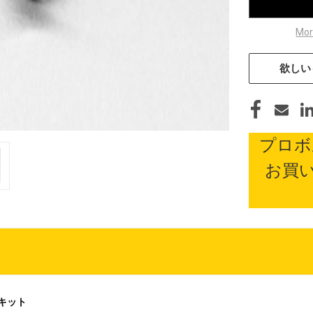
Mor
欲しい
プロボ
お買
トキット