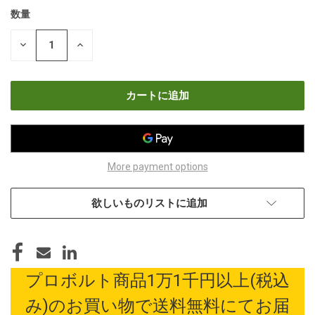
数量
現
在
数
数
の
量
量
在
を
を
減
増
庫
ら
や
す
す
More payment options
欲しいものリストに追加
プロボルト商品1万1千円以上(税込
み)のお買い物で送料無料にてお届