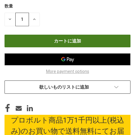
数量
現
在
数
数
の
量
量
在
を
を
減
増
庫
ら
や
す
す
More payment options
欲しいものリストに追加
プロボルト商品1万1千円以上(税込
み)のお買い物で送料無料にてお届