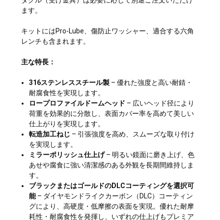
ます。
キットにはPro-Lube、傷防止ワッシャー、適合する六角
レンチも含まれます。
主な特長：
316ステンレススチール製
– 優れた強度と高い耐錆・
耐腐食性を実現します。
ロープロファイルドームヘッド
– 広いヘッド径により
荷重を効果的に分散し、表面カバー率を高めて美しい
仕上がりを実現します。
転造加工ねじ
– 引張強度を高め、スムーズな取り付け
を実現します。
ミラーポリッシュ仕上げ
– 明るい鏡面に磨き上げ、色
あせや腐食に強い清潔感のある外観を長期間維持しま
す。
ブラックまたはゴールドのDLCコーティングを選択可
能
– ダイヤモンドライクカーボン（DLC）コーティン
グにより、高硬度・低摩擦の表面を実現。優れた耐摩
耗性・耐腐食性を発揮し、いずれの仕上げもプレミア