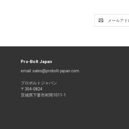
E
メ
ー
ル
ア
ド
レ
ス
Pro-Bolt Japan
email: sales@probolt-japan.com
プロボルトジャパン
〒304-0824
茨城県下妻市村岡1011-1