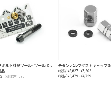
カートに追加
オプションを見る
 ボルト計測ツール - ツールボッ
チタン バルブダストキャップ Schra
需品
(税込)
¥3,827 - ¥5,202
(税抜)
¥3,479 - ¥4,729
52
(税抜)
¥1,593