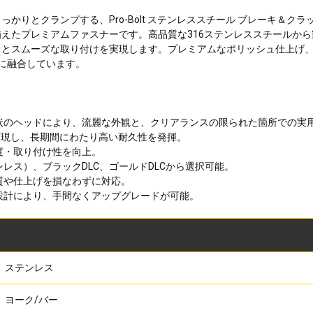
かりとクランプする、Pro-Bolt ステンレススチール ブレーキ＆ク
えたプレミアムファスナーです。高品質な316ステンレススチールか
とスムーズな取り付けを実現します。プレミアムなポリッシュ仕上げ、
に融合しています。
形状のヘッドにより、流麗な外観と、クリアランスの限られた箇所での実
実現し、長期間にわたり高い耐久性を発揮。
度・取り付け性を向上。
ンレス）、ブラックDLC、ゴールドDLCから選択可能。
質や仕上げを損なわずに対応。
法設計により、手間なくアップグレードが可能。
ステンレス
ヨーク/バー