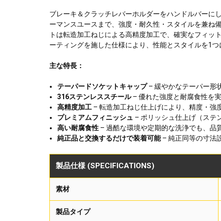
ブレーキ＆クラッチレバーホルダーをハンドルバーにしっ
ーマンスユースまで、強度・耐久性・スタイルを兼ね備
トは転造加工ねじによる高精度加工で、確実なフィット
ーティングを施した仕様により、性能とスタイルを1つ
主な特長：
テーパードソケットキャップ
– 緩やかなテーパー
316ステンレススチール
– 優れた強度と耐腐食性を
高精度加工
– 転造加工ねじ仕上げにより、精度・強
プレミアムフィニッシュ
– ポリッシュ仕上げ（ステ
高い耐腐食性
– 過酷な環境や定期的な洗浄でも、品
純正品と交換するだけで装着可能
– 純正同等の寸
製品仕様 (SPECIFICATIONS)
素材
製品タイプ