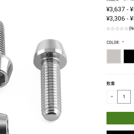
¥3,637 - 
¥3,306 - 
(N
COLOR:
数量
現
在
数
の
量
在
を
減
庫
ら
す