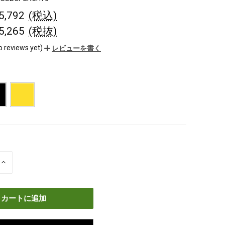
¥5,792
(税込)
¥5,265
(税抜)
o reviews yet)
レビューを書く
数
量
を
増
や
す