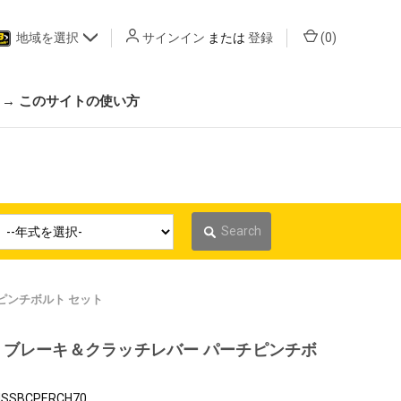
地域を選択
サインイン
または
登録
(
0
)
 → このサイトの使い方
Search
ピンチボルト セット
 ブレーキ＆クラッチレバー パーチピンチボ
ト
SSBCPERCH70