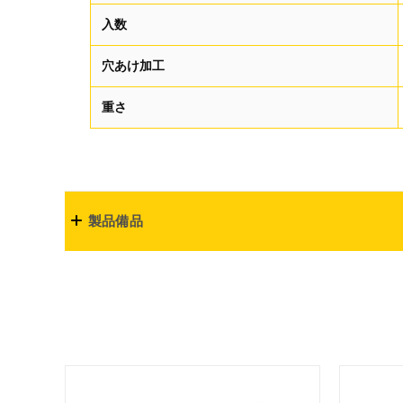
入数
穴あけ加工
重さ
製品備品