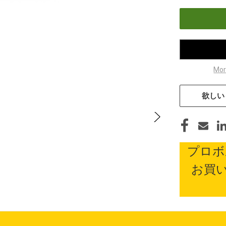
減
庫
ら
す
Mor
欲しい
プロボ
お買