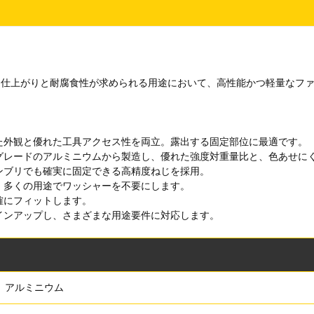
、上質な仕上がりと耐腐食性が求められる用途において、高性能かつ軽量な
した外観と優れた工具アクセス性を両立。露出する固定部位に最適です。
宙グレードのアルミニウムから製造し、優れた強度対重量比と、色あせに
ンブリでも確実に固定できる高精度ねじを採用。
、多くの用途でワッシャーを不要にします。
確にフィットします。
インアップし、さまざまな用途要件に対応します。
アルミニウム