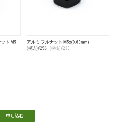
オプションを見る
ット M5
アルミ フルナット M5x(0.80mm)
(税込)
¥256
(税抜)
¥233