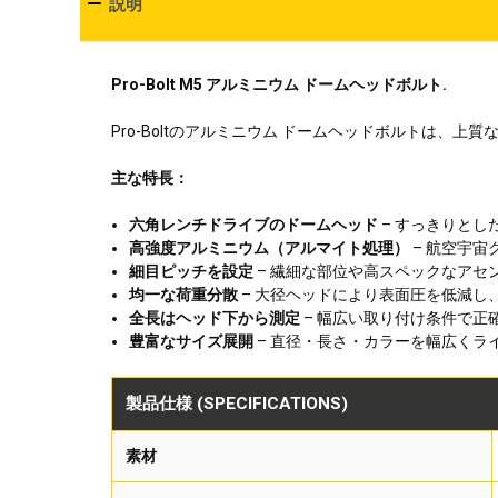
説明
Pro-Bolt M5 アルミニウム ドームヘッドボルト.
Pro-Boltのアルミニウム ドームヘッドボルトは
主な特長：
六角レンチドライブのドームヘッド
– すっきりと
高強度アルミニウム（アルマイト処理）
– 航空宇
細目ピッチを設定
– 繊細な部位や高スペックなアセ
均一な荷重分散
– 大径ヘッドにより表面圧を低減し
全長はヘッド下から測定
– 幅広い取り付け条件で正
豊富なサイズ展開
– 直径・長さ・カラーを幅広くラ
製品仕様 (SPECIFICATIONS)
素材