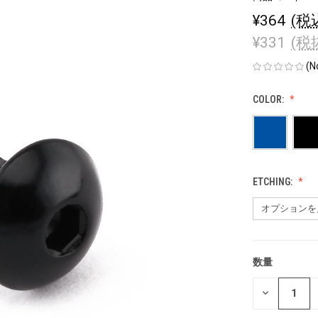
¥364
(税
¥331
(税
(N
COLOR:
ETCHING:
数量
現
在
数
の
量
在
を