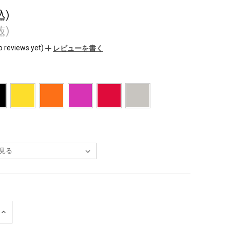
込)
抜)
o reviews yet)
レビューを書く
数
量
を