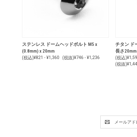
オプションを見る
ステンレス ドームヘッドボルト M5 x
チタン ドー
(0.8mm) x 20mm
長さ20mm
(税込)
¥821 - ¥1,360
(税抜)
¥746 - ¥1,236
(税込)
¥1,59
(税抜)
¥1,44
E
メ
ー