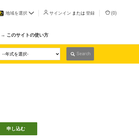
地域を選択
サインイン
または
登録
(
0
)
 → このサイトの使い方
Search