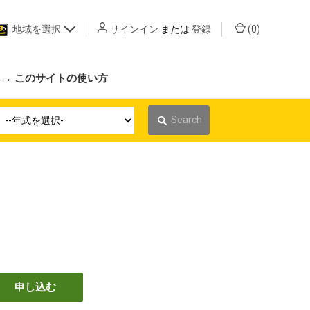
地域を選択
サインイン
または
登録
(
0
)
 → このサイトの使い方
Search